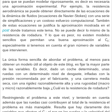
para que se puedan modelar rigurosamente, es decir es necesaria
una aproximación experimental. Por ejemplo, la resistencia
aerodinámica se puede obtener directamente de las ecuaciones de
la dinámica de fluidos (ecuaciones de Navier-Stokes) con una serie
de simplificaciones y un costoso esfuerzo computacional. También
de estas ecuaciones se justifica la aproximación mostrada en el
post
donde tratamos este tema. No se puede decir lo mismo de la
resistencia de rodadura. Y lo que es peor, no existen modelos
sencillos que permitan una buena aproximación al C
;
r
especialmente si tenemos en cuenta el gran número de variables
que intervienen.
La única forma sencilla de abordar el problema, al menos para
obtener un modelo útil al objeto de este
blog
, es fijar la mayor parte
de las variables. Es decir, dado un coche determinado, unas
ruedas con un determinado nivel de desgaste, infladas con la
presión recomendada por el fabricante, y una carretera media
seca, con una rigidez razonablemente alta y una rugosidad (macro
y micro) razonablemente baja ¿Cuál es la resistencia de rodadura?
Restringiendo el problema a este nivel, y teniendo en cuenta
además que las ruedas casi contribuyen al total de la resistencia el
problema es más manejable. Resulta que hay claramente dos
variables que afectan al C
: el par en las ruedas y la velocidad del