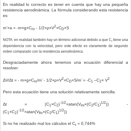
En realidad lo correcto es tener en cuenta que hay una pequeña
resistencia aerodinámica. La fórmula considerando esta resistencia
es:
2
m’×a = -m×g×C
- 1/2×ρ×V
×C
×S
ro
D
NOTA: en realidad también hay un término adicional debido a que C
tiene una
r
dependencia con la velocidad, pero este efecto es claramente de segundo
orden comparado con la resistencia aerodinámica.
Desgraciadamente ahora tenemos una ecuación diferencial a
resolver:
2
2
ΔV/Δt = - m×g×C
/m’ - 1/2×ρ×V
×C
×S/m’ = -C
–C
× V
ro
D
1
2
Pero esta ecuación tiene una solución relativamente sencilla:
-1/2
1/2
Δt = (C
×C
)
×atan(V
×(C
/C
)
)) -
1
2
ini
2
1
-1/2
1/2
(C
×C
)
×atan(V
×(C
/C
)
))
1
2
fin
2
1
Si no he realizado mal los cálculos el C
= 0,744%
r