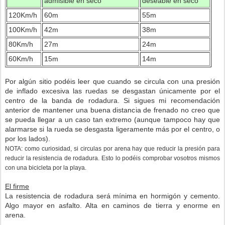
admisible en seco
deseable en seco
120Km/h
60m
55m
100Km/h
42m
38m
80Km/h
27m
24m
60Km/h
15m
14m
Por algún sitio podéis leer que cuando se circula con una presión
de inflado excesiva las ruedas se desgastan únicamente por el
centro de la banda de rodadura. Si sigues mi recomendación
anterior de mantener una buena distancia de frenado no creo que
se pueda llegar a un caso tan extremo (aunque tampoco hay que
alarmarse si la rueda se desgasta ligeramente más por el centro, o
por los lados).
NOTA: como curiosidad, si circulas por arena hay que reducir la presión para
reducir la resistencia de rodadura. Esto lo podéis comprobar vosotros mismos
con una bicicleta por la playa.
El firme
La resistencia de rodadura será mínima en hormigón y cemento.
Algo mayor en asfalto. Alta en caminos de tierra y enorme en
arena.