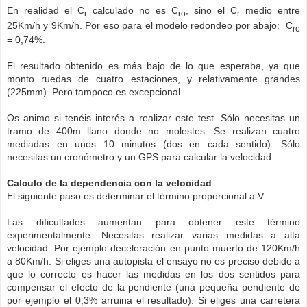
En realidad el C
calculado no es C
, sino el C
medio entre
r
ro
r
25Km/h y 9Km/h. Por eso para el modelo redondeo por abajo:
C
ro
= 0,74%.
El resultado obtenido es más bajo de lo que esperaba, ya que
monto ruedas de cuatro estaciones, y relativamente grandes
(225mm). Pero tampoco es excepcional.
Os animo si tenéis interés a realizar este test. Sólo necesitas un
tramo de 400m llano donde no molestes. Se realizan cuatro
mediadas en unos 10 minutos (dos en cada sentido). Sólo
necesitas un cronómetro y un GPS para calcular la velocidad.
Calculo de la dependencia con la velocidad
El siguiente paso es determinar el término proporcional a V.
Las dificultades aumentan para obtener este término
experimentalmente. Necesitas realizar varias medidas a alta
velocidad. Por ejemplo deceleración en punto muerto de 120Km/h
a 80Km/h. Si eliges una autopista el ensayo no es preciso debido a
que lo correcto es hacer las medidas en los dos sentidos para
compensar el efecto de la pendiente (una pequeña pendiente de
por ejemplo el 0,3% arruina el resultado). Si eliges una carretera