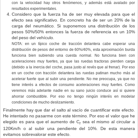
con la velocidad hay otros fenómenos, y además está avalado por
resultados experimentales.
Considero que la fuerza ha de ser muy elevada para que el
efecto sea significativo. En concreto ha de ser un 20% de la
carga del neumático. Si suponemos una distribución de los
pesos 50%/50% entonces la fuerza de referencia es un 10%
del peso del vehículo.
NOTA: en un típico coche de tracción delantera cabe esperar una
distribución de pesos del entorno de 60%/40%, esta aproximación burda
funciona bien subiendo una cuesta normal. No funciona bien con
aceleraciones muy fuertes, ya que las ruedas tractoras pierden carga
(debido a la inercia del coche, pasa justo al revés que al frenar). Por eso
en un coche con tracción delantera las ruedas patinan mucho más al
acelerar fuerte que al subir una pendiente. No me preocupa, ya que no
tiene interés a efectos de consumo aceleraciones muy fuertes. Como
veremos más adelante nadie en su sano juicio conduce así si quiere
ahorrar combustible. Por eso no tengo ningún interés en modelar
condiciones de mucho deslizamiento.
Finalmente hay que dar el salto al vacío de cuantificar este efecto.
He intentado no pasarme con este término. Por eso el valor que he
elegido es para que el aumento de C
sea el mismo al circular a
r
120Km/h o al subir una pendiente del 10%. De esta manera
evitamos sobrevalorar este efecto.