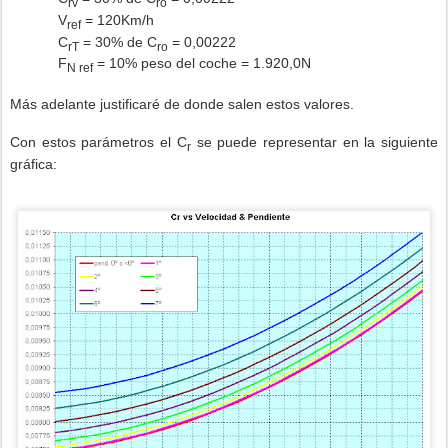
rv
ro
V
= 120Km/h
ref
C
= 30% de C
= 0,00222
rT
ro
F
= 10% peso del coche = 1.920,0N
N ref
Más adelante justificaré de donde salen estos valores.
Con estos parámetros el C
se puede representar en la siguiente
r
gráfica: