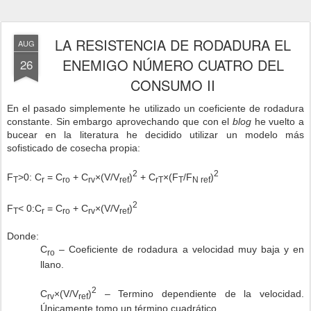
LA RESISTENCIA DE RODADURA EL
AUG
ENEMIGO NÚMERO CUATRO DEL
26
CONSUMO II
En el pasado simplemente he utilizado un coeficiente de rodadura
constante. Sin embargo aprovechando que con el
blog
he vuelto a
bucear en la literatura he decidido utilizar un modelo más
sofisticado de cosecha propia:
2
2
F
>0: C
= C
+ C
×(V/V
)
+ C
×(F
/F
)
T
r
ro
rv
ref
rT
T
N ref
2
F
< 0:C
= C
+ C
×(V/V
)
T
r
ro
rv
ref
Donde:
C
– Coeficiente de rodadura a velocidad muy baja y en
ro
llano.
2
C
×(V/V
)
– Termino dependiente de la velocidad.
rv
ref
Únicamente tomo un término cuadrático.