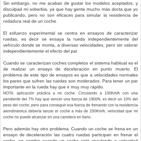
Sin embargo, no me acaban de gustar los modelos aceptados, y
disculpad mi soberbia, ya que hay gente mucho más docta que yo
publicando, pero no son eficaces para simular la resistencia de
rodadura real de un coche.
El esfuerzo experimental se centra en ensayos de caracterizar
ruedas, es decir se ensaya la rueda independientemente del
vehículo donde se monta, a diversas velocidades, pero sin valorar
independientemente el efecto del par.
Cuando se caracterizan coches completos el sistema habitual es el
de realizar un ensayo de deceleración en punto muerto. El
problema de este tipo de ensayos es que a velocidades normales
los pares que sufren las ruedas son moderados. Para tener un par
importante en la rueda hay que ir muy muy rápido.
NOTA: aplicación práctica a mi coche. Circulando a 100Km/h con una
pendiente del 7% hay que vencer una fuerza de 1900N, es decir un 10% del
peso del coche, pero para conseguir esa fuerza de frenando con la resistencia
aerodinámica debería lanzar el coche a más de 200Km/h, velocidad que mi
coche no puede alcanzar en una carretera en llano.
Pero además hay otro problema. Cuando un coche se frena en un
ensayo de deceleración las cuatro ruedas participan en frenar el
coche, en cambio cuando un coche está circulando a velocidad