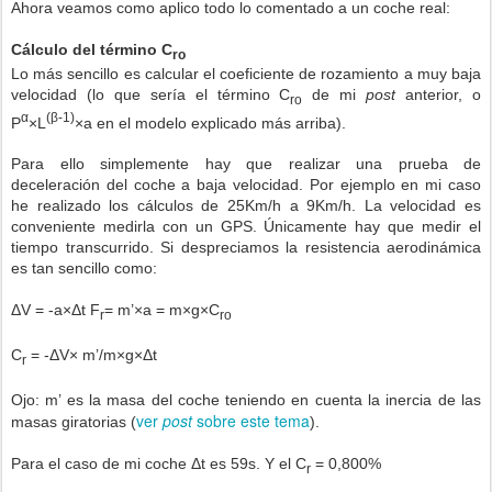
Ahora veamos como aplico todo lo comentado a un coche real:
Cálculo del término C
ro
Lo más sencillo es calcular el coeficiente de rozamiento a muy baja
velocidad (lo que sería el término C
de mi
post
anterior, o
ro
α
(β-1)
P
×L
×a en el modelo explicado más arriba).
Para ello simplemente hay que realizar una prueba de
deceleración del coche a baja velocidad. Por ejemplo en mi caso
he realizado los cálculos de 25Km/h a 9Km/h. La velocidad es
conveniente medirla con un GPS. Únicamente hay que medir el
tiempo transcurrido. Si despreciamos la resistencia aerodinámica
es tan sencillo como:
ΔV = -a×Δt F
= m’×a = m×g×C
r
ro
C
= -ΔV× m’/m×g×Δt
r
Ojo: m’ es la masa del coche teniendo en cuenta la inercia de las
ver
post
sobre este tema
masas giratorias (
).
Para el caso de mi coche Δt es 59s. Y el C
= 0,800%
r