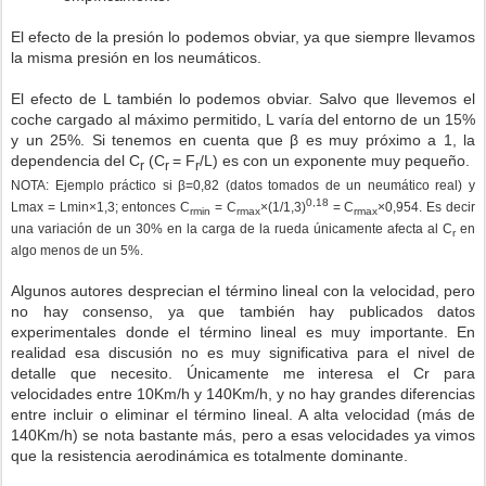
El efecto de la presión lo podemos obviar, ya que siempre llevamos
la misma presión en los neumáticos.
El efecto de L también lo podemos obviar. Salvo que llevemos el
coche cargado al máximo permitido, L varía del entorno de un 15%
y un 25%. Si tenemos en cuenta que β es muy próximo a 1, la
dependencia del C
(C
= F
/L) es con un exponente muy pequeño.
r
r
r
NOTA: Ejemplo práctico si β=0,82 (datos tomados de un neumático real) y
0,18
Lmax = Lmin×1,3; entonces C
= C
×(1/1,3)
= C
×0,954. Es decir
rmin
rmax
rmax
una variación de un 30% en la carga de la rueda únicamente afecta al C
en
r
algo menos de un 5%.
Algunos autores desprecian el término lineal con la velocidad, pero
no hay consenso, ya que también hay publicados datos
experimentales donde el término lineal es muy importante. En
realidad esa discusión no es muy significativa para el nivel de
detalle que necesito. Únicamente me interesa el Cr para
velocidades entre 10Km/h y 140Km/h, y no hay grandes diferencias
entre incluir o eliminar el término lineal. A alta velocidad (más de
140Km/h) se nota bastante más, pero a esas velocidades ya vimos
que la resistencia aerodinámica es totalmente dominante.