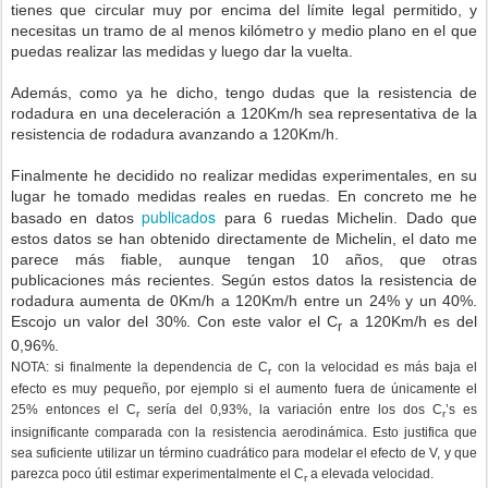
tienes que circular muy por encima del límite legal permitido, y
necesitas un tramo de al menos kilómetro y medio plano en el que
puedas realizar las medidas y luego dar la vuelta.
Además, como ya he dicho, tengo dudas que la resistencia de
rodadura en una deceleración a 120Km/h sea representativa de la
resistencia de rodadura avanzando a 120Km/h.
Finalmente he decidido no realizar medidas experimentales, en su
lugar he tomado medidas reales en ruedas. En concreto me he
publicados
basado en datos
para 6 ruedas Michelin. Dado que
estos datos se han obtenido directamente de Michelin, el dato me
parece más fiable, aunque tengan 10 años, que otras
publicaciones más recientes. Según estos datos la resistencia de
rodadura aumenta de 0Km/h a 120Km/h entre un 24% y un 40%.
Escojo un valor del 30%. Con este valor el C
a 120Km/h es del
r
0,96%.
NOTA: si finalmente la dependencia de C
con la velocidad es más baja el
r
efecto es muy pequeño, por ejemplo si el aumento fuera de únicamente el
25% entonces el C
sería del 0,93%, la variación entre los dos C
’s es
r
r
insignificante comparada con la resistencia aerodinámica. Esto justifica que
sea suficiente utilizar un término cuadrático para modelar el efecto de V, y que
parezca poco útil estimar experimentalmente el C
a elevada velocidad.
r