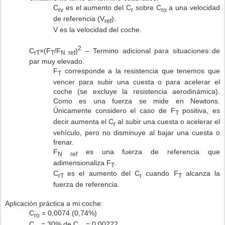
C
es el aumento del C
sobre C
a una velocidad
rv
r
ro
de referencia (V
).
ref
V es la velocidad del coche.
2
C
×(F
/F
)
– Termino adicional para situaciones de
rT
T
N ref
par muy elevado.
F
corresponde a la resistencia que tenemos que
T
vencer para subir una cuesta o para acelerar el
coche (se excluye la resistencia aerodinámica).
Como es una fuerza se mide en Newtons.
Únicamente considero el caso de F
positiva, es
T
decir aumenta el C
al subir una cuesta o acelerar el
r
vehículo, pero no disminuye al bajar una cuesta o
frenar.
F
es una fuerza de referencia que
N ref
adimensionaliza F
.
T
C
es el aumento del C
cuando F
alcanza la
rT
r
T
fuerza de referencia.
Aplicación práctica a mi coche:
C
= 0,0074 (0,74%)
ro
C
= 30% de C
= 0,00222