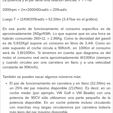
La potencia y el par tiene una relación sencilla: P = T×ω
2000rpm = 2π×2000/60rad/s = 209rad/s
Luego T = 11KW/209rad/s = 52,5Nm (3,47bar en el gráfico)
En ese punto de funcionamiento el consumo específico es de
aproximadamente 260gr/KWh. Lo que supone que en una hora se
habrán consumido 260×11 = 2,86Kg. Como la densidad del gasoil
es de 0,832Kg/l supone un consumo en litros de 3,44l. Como en
este supuesto el coche circula a 90Km/h, en 100Km el consumo
será de 3,8l/100Km. Si tenemos en cuenta que diagrama es del
motor el consumo real sería aproximadamente 4l/100Km (siempre
y cuando circules por una carretera en llano y a una velocidad
constante de 90Km/h).
También se pueden sacar algunos números más:
El par de funcionamiento en carretera y en llano (52,5Nm) es
un 25% del par máximo disponible (212Nm). Es decir, en un
coche medio (por ejemplo, VW Golf o VW Beatle) con una
potencia de 90CV sólo utilizamos una parte pequeña de la
potencia disponible. En un coche potente incluso circulando
con marchas muy largas circularemos por carretera todavía
más lejos del par máximo disponible.