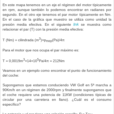
En este mapa tenemos en un eje el régimen del motor típicamente
en rpm, aunque también lo podemos encontrar en radianes por
segundo. En el otro eje tenemos el par motor típicamente en Nm.
En el caso de la gráfica que muestro se utiliza como unidad la
link
presión media efectiva. En el siguiente
se muestra como
relacionar el par (T) con la presión media efectiva:
3
T (Nm) = cilindrada (m
)×p
(Pa)/4π
mep
Para el motor que nos ocupa el par máximo es:
3
5
T = 0,0019m
×14×10
Pa/4π = 212Nm
Veamos en un ejemplo como encontrar el punto de funcionamiento
del coche:
Supongamos que estamos conduciendo VW Golf en 5ª marcha a
90Km/h en un régimen de 2000rpm y finalmente supongamos que
el coche requiere una potencia de 11KW (condiciones típicas de
circular por una carretera en llano). ¿Cuál es el consumo
específico?