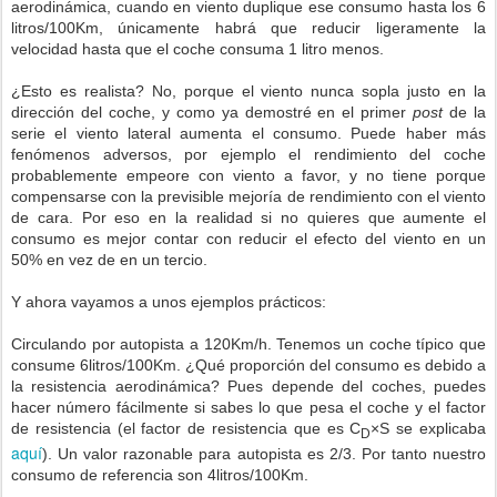
aerodinámica, cuando en viento duplique ese consumo hasta los 6
litros/100Km, únicamente habrá que reducir ligeramente la
velocidad hasta que el coche consuma 1 litro menos.
¿Esto es realista? No, porque el viento nunca sopla justo en la
dirección del coche, y como ya demostré en el primer
post
de la
serie el viento lateral aumenta el consumo. Puede haber más
fenómenos adversos, por ejemplo el rendimiento del coche
probablemente empeore con viento a favor, y no tiene porque
compensarse con la previsible mejoría de rendimiento con el viento
de cara. Por eso en la realidad si no quieres que aumente el
consumo es mejor contar con reducir el efecto del viento en un
50% en vez de en un tercio.
Y ahora vayamos a unos ejemplos prácticos:
Circulando por autopista a 120Km/h. Tenemos un coche típico que
consume 6litros/100Km. ¿Qué proporción del consumo es debido a
la resistencia aerodinámica? Pues depende del coches, puedes
hacer número fácilmente si sabes lo que pesa el coche y el factor
de resistencia (el factor de resistencia que es C
×S se explicaba
D
aquí
). Un valor razonable para autopista es 2/3. Por tanto nuestro
consumo de referencia son 4litros/100Km.