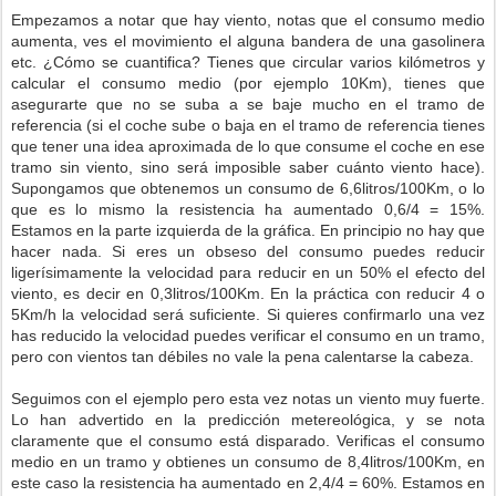
Empezamos a notar que hay viento, notas que el consumo medio
aumenta, ves el movimiento el alguna bandera de una gasolinera
etc. ¿Cómo se cuantifica? Tienes que circular varios kilómetros y
calcular el consumo medio (por ejemplo 10Km), tienes que
asegurarte que no se suba a se baje mucho en el tramo de
referencia (si el coche sube o baja en el tramo de referencia tienes
que tener una idea aproximada de lo que consume el coche en ese
tramo sin viento, sino será imposible saber cuánto viento hace).
Supongamos que obtenemos un consumo de 6,6litros/100Km, o lo
que es lo mismo la resistencia ha aumentado 0,6/4 = 15%.
Estamos en la parte izquierda de la gráfica. En principio no hay que
hacer nada. Si eres un obseso del consumo puedes reducir
ligerísimamente la velocidad para reducir en un 50% el efecto del
viento, es decir en 0,3litros/100Km. En la práctica con reducir 4 o
5Km/h la velocidad será suficiente. Si quieres confirmarlo una vez
has reducido la velocidad puedes verificar el consumo en un tramo,
pero con vientos tan débiles no vale la pena calentarse la cabeza.
Seguimos con el ejemplo pero esta vez notas un viento muy fuerte.
Lo han advertido en la predicción metereológica, y se nota
claramente que el consumo está disparado. Verificas el consumo
medio en un tramo y obtienes un consumo de 8,4litros/100Km, en
este caso la resistencia ha aumentado en 2,4/4 = 60%. Estamos en