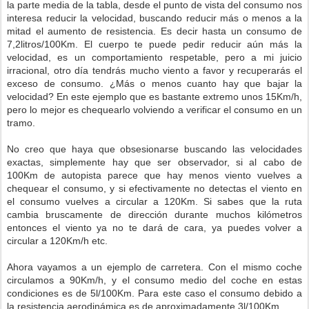
la parte media de la tabla, desde el punto de vista del consumo nos
interesa reducir la velocidad, buscando reducir más o menos a la
mitad el aumento de resistencia. Es decir hasta un consumo de
7,2litros/100Km. El cuerpo te puede pedir reducir aún más la
velocidad, es un comportamiento respetable, pero a mi juicio
irracional, otro día tendrás mucho viento a favor y recuperarás el
exceso de consumo. ¿Más o menos cuanto hay que bajar la
velocidad? En este ejemplo que es bastante extremo unos 15Km/h,
pero lo mejor es chequearlo volviendo a verificar el consumo en un
tramo.
No creo que haya que obsesionarse buscando las velocidades
exactas, simplemente hay que ser observador, si al cabo de
100Km de autopista parece que hay menos viento vuelves a
chequear el consumo, y si efectivamente no detectas el viento en
el consumo vuelves a circular a 120Km. Si sabes que la ruta
cambia bruscamente de dirección durante muchos kilómetros
entonces el viento ya no te dará de cara, ya puedes volver a
circular a 120Km/h etc.
Ahora vayamos a un ejemplo de carretera. Con el mismo coche
circulamos a 90Km/h, y el consumo medio del coche en estas
condiciones es de 5l/100Km. Para este caso el consumo debido a
la resistencia aerodinámica es de aproximadamente 3l/100Km.