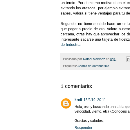
un tercio. Por el mismo motivo si en el 
evitando los atascos, por ejemplo evitan
sabes, valora si tiene ventajas para tu de
Segundo: no tiene sentido hace un esfu
que pagar a precio de oro. Valora busca
cercana, otras hay que aprovechar los d
interesante sacarse una tarjeta de fidel
de Industria
.
Publicado por
Rafael Martinez
en
0:09
Etiquetas:
Ahorro de combustible
1 comentario:
krell
15/2/19, 20:11
Hola, estoy buscando una tabla q
velocidad, viento, etc) ¿Conocéis 
Gracias y saludos,
Responder