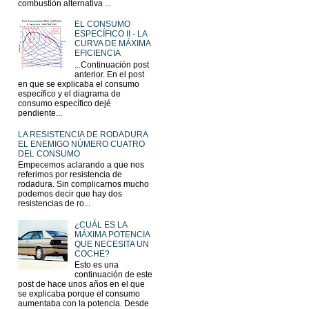
combustión alternativa ...
EL CONSUMO
ESPECÍFICO II - LA
CURVA DE MÁXIMA
EFICIENCIA
...Continuación post
anterior. En el post
en que se explicaba el consumo
específico y el diagrama de
consumo específico dejé
pendiente...
LA RESISTENCIA DE RODADURA
EL ENEMIGO NÚMERO CUATRO
DEL CONSUMO
Empecemos aclarando a que nos
referimos por resistencia de
rodadura. Sin complicarnos mucho
podemos decir que hay dos
resistencias de ro...
¿CUÁL ES LA
MÁXIMA POTENCIA
QUE NECESITA UN
COCHE?
Esto es una
continuación de este
post de hace unos años en el que
se explicaba porque el consumo
aumentaba con la potencia. Desde