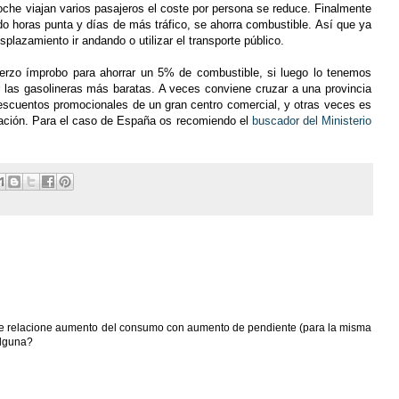
coche viajan varios pasajeros el coste por persona se reduce. Finalmente
do horas punta y días de más tráfico, se ahorra combustible. Así que ya
splazamiento ir andando o utilizar el transporte público.
erzo ímprobo para ahorrar un 5% de combustible, si luego lo tenemos
r las gasolineras más baratas. A veces conviene cruzar a una provincia
escuentos promocionales de un gran centro comercial, y otras veces es
ización. Para el caso de España os recomiendo el
buscador del Ministerio
ue relacione aumento del consumo con aumento de pendiente (para la misma
alguna?