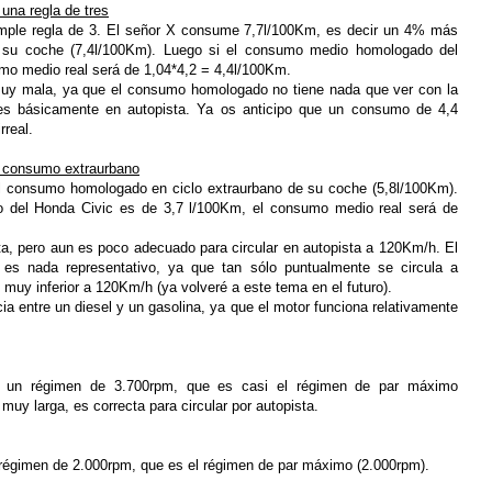
 una regla de tres
imple regla de 3. El señor X consume 7,7l/100Km, es decir un 4% más
su coche (7,4l/100Km). Luego si el consumo medio homologado del
mo medio real será de 1,04*4,2 = 4,4l/100Km.
uy mala, ya que el consumo homologado no tiene nada que ver con la
es básicamente en autopista. Ya os anticipo que un consumo de 4,4
rreal.
el consumo extraurbano
consumo homologado en ciclo extraurbano de su coche (5,8l/100Km).
 del Honda Civic es de 3,7 l/100Km, el consumo medio real será de
a, pero aun es poco adecuado para circular en autopista a 120Km/h. El
 es nada representativo, ya que tan sólo puntualmente se circula a
uy inferior a 120Km/h (ya volveré a este tema en el futuro).
 entre un diesel y un gasolina, ya que el motor funciona relativamente
a un régimen de 3.700rpm, que es casi el régimen de par máximo
muy larga, es correcta para circular por autopista.
 régimen de 2.000rpm, que es el régimen de par máximo (2.000rpm).