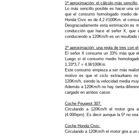
1ª aproximación: el cálculo más sencillo,
Lo más sencillo posible es hacer una s
que el consumo homologado medio de 
Honda Civic es de 4,2 l/100Km, el consu
Desgraciadamente esta estimación es m
conducción que hace el señor X, que 
conduciendo a 120Km/h es un resultado i
2ª aproximación: una regla de tres con 
El señor X consume un 33% más que el 
Luego si el consumo medio homologado
1,33*3,7 = 4,9l/100Km.
Este consumo empieza a ser más realist
motivo es que el ciclo extraurbano no
120Km/h, siendo la velocidad media muy m
Además a 120Km/h no hay tanta diferencia
cargado en ambos casos:
Coche Peugeot 307:
Circulando a 120Km/h el motor gira 
(4.000rpm). Es decir aunque la 5ª no sea 
Coche Honda Civic:
Circulando a 120Km/h el motor gira a un