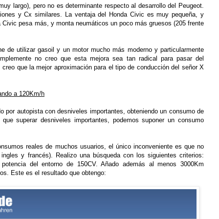
uy largo), pero no es determinante respecto al desarrollo del Peugeot.
nes y Cx similares. La ventaja del Honda Civic es muy pequeña, y
Civic pesa más, y monta neumáticos un poco más gruesos (205 frente
ene de utilizar gasoil y un motor mucho más moderno y particularmente
 Simplemente no creo que esta mejora sea tan radical para pasar del
 creo que la mejor aproximación para el tipo de conducción del señor X
lando a 120Km/h
do por autopista con desniveles importantes, obteniendo un consumo de
 que superar desniveles importantes, podemos suponer un consumo
nsumos reales de muchos usuarios, el único inconveniente es que no
ingles y francés). Realizo una búsqueda con los siguientes criterios:
y potencia del entorno de 150CV. Añado además al menos 3000Km
ños. Este es el resultado que obtengo: