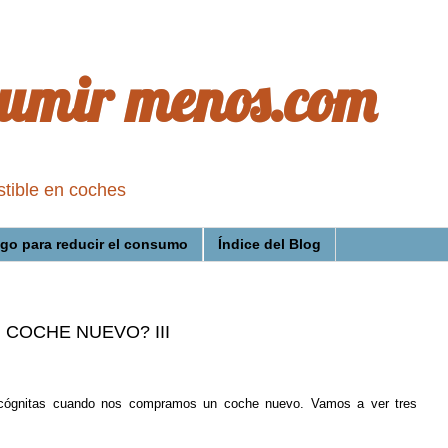
umir menos.com
stible en coches
go para reducir el consumo
Índice del Blog
COCHE NUEVO? III
cógnitas cuando nos compramos un coche nuevo. Vamos a ver tres