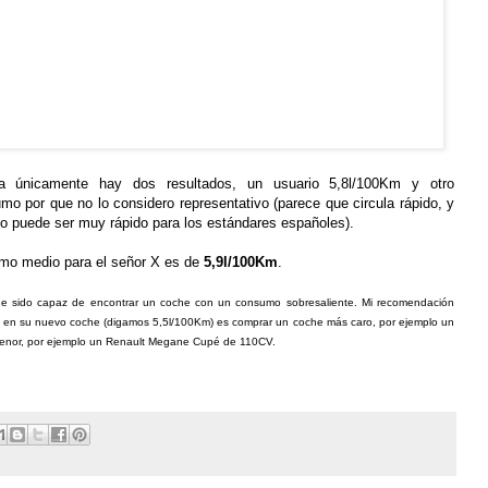
a únicamente hay dos resultados, un usuario 5,8l/100Km y otro
o por que no lo considero representativo (parece que circula rápido, y
o puede ser muy rápido para los estándares españoles).
mo medio para el señor X es de
5,9l/100Km
.
o he sido capaz de encontrar un coche con un consumo sobresaliente. Mi recomendación
nte en su nuevo coche (digamos 5,5l/100Km) es comprar un coche más caro, por ejemplo un
menor, por ejemplo un Renault Megane Cupé de 110CV.