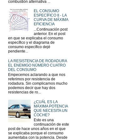
combustión alternativa ...
EL CONSUMO
ESPECÍFICO II - LA
CURVA DE MÁXIMA
EFICIENCIA
...Continuación post
anterior. En el post
en que se explicaba el consumo
específico y el diagrama de
consumo específico dejé
pendiente...
LA RESISTENCIA DE RODADURA
EL ENEMIGO NÚMERO CUATRO
DEL CONSUMO
Empecemos aclarando a que nos
referimos por resistencia de
rodadura. Sin complicarnos mucho
podemos decir que hay dos
resistencias de ro...
¿CUÁL ES LA
MÁXIMA POTENCIA
QUE NECESITA UN
COCHE?
Esto es una
continuación de este
post de hace unos años en el que
se explicaba porque el consumo
aumentaba con la potencia. Desde