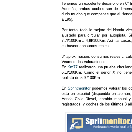
Tenemos un excelente desarrollo en 6ª (m
Además, ambos coches son de dimensio
dudo mucho que compense que el Honda 
a 195).
Por tanto, toda la mejora del Honda vi
ajustado para circular por autopista.
7,7l/100Km a 4,9l/100Km. Así las cosas,
es buscar consumos reales.
3ª aproximación: consumos reales circu
Veamos dos valoraciones:
En
Km77
realizaron una prueba circulan
6,1l/100Km. Como el señor X no tiene
realista de 5,9l/100Km.
En
Sprintmonitor
podemos valorar los co
está en español (disponible en alemán, 
Honda Civic Diesel, cambio manual 
registrados, y coches de los últimos 3 a